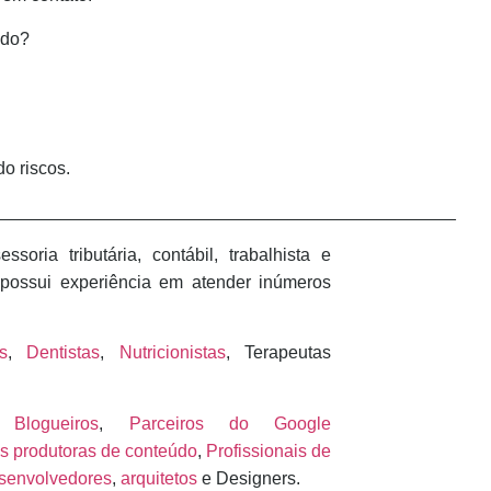
údo?
o riscos.
_______________________________________________
soria tributária, contábil, trabalhista e
 possui experiência em atender inúmeros
s
,
Dentistas
,
Nutricionistas
, Terapeutas
,
Blogueiros
,
Parceiros do Google
s produtoras de conteúdo
,
Profissionais de
senvolvedores
,
arquitetos
e Designers.