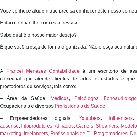
Você conhece alguém que precisa conhecer este nosso conte
Então compartilhe com esta pessoa.
Sabe qual é o nosso maior desejo?
É que você cresça de forma organizada. Não cresça acumuland
_________________________________________________
A
Francel Menezes Contabilidade
é
um escritório de asses
comercial, que atende clientes de todos os estados, e que
prestadores de serviços, tais como:
– Área da Saúde:
Médicos
,
Psicólogos
,
Fonoaudiólogo
Ocupacionais e diversos
Profissionais de Saúde
.
– Empreendedores digitais:
Youtubers
,
influencers
adsense
,
Infoprodutores
,
Afiliados
,
Gamers
,
Streamers
,
Modelo
marketing
,
freelancers
,
Profissionais de T.I
,
Programadores
,
De