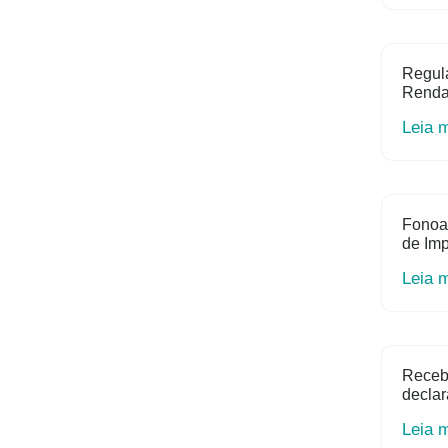
Regula
Renda 
Leia 
Fonoa
de Im
Leia 
Receb
declar
Leia 