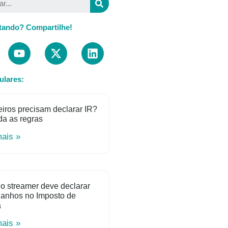
tando? Compartilhe!
ulares:
iros precisam declarar IR?
a as regras
mais »
o streamer deve declarar
ganhos no Imposto de
a
mais »