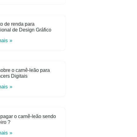
o de renda para
sional de Design Gráfico
mais »
obre o carnê-leão para
ncers Digitais
mais »
pagar o carnê-leão sendo
iro ?
mais »