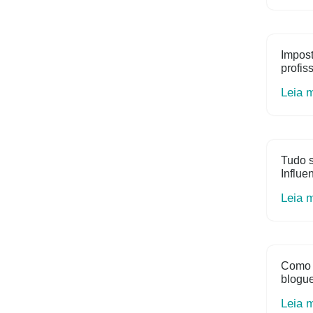
Impost
profis
Leia 
Tudo s
Influe
Leia 
Como 
blogue
Leia 