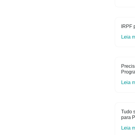
IRPF 
Leia 
Precis
Progr
Leia 
Tudo s
para P
Leia 