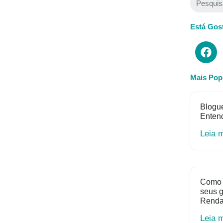
Está Gos
Mais Pop
Blogue
Entend
Leia 
Como 
seus 
Rend
Leia 