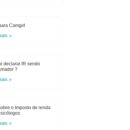
para Camgirl
mais »
o declarar IR sendo
amador ?
mais »
obre o Imposto de renda
sicólogos
mais »