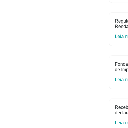
Regula
Renda 
Leia 
Fonoa
de Im
Leia 
Receb
declar
Leia 