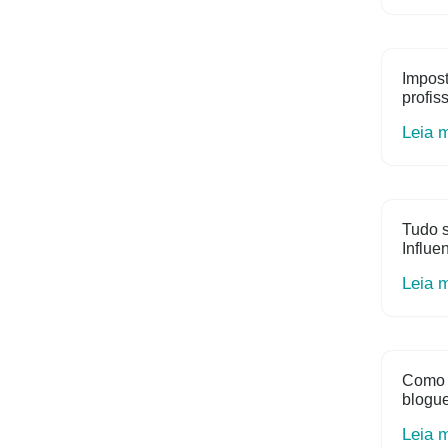
Impost
profis
Leia 
Tudo s
Influe
Leia 
Como 
blogue
Leia 