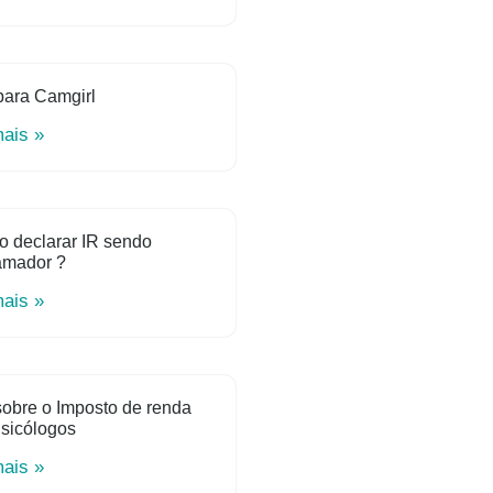
para Camgirl
mais »
o declarar IR sendo
amador ?
mais »
obre o Imposto de renda
sicólogos
mais »