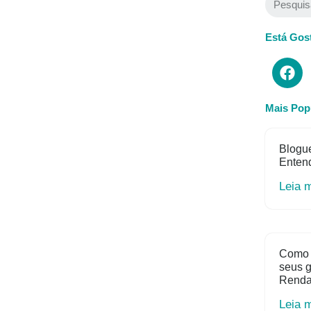
Está Gos
Mais Pop
Blogue
Entend
Leia 
Como 
seus 
Rend
Leia 