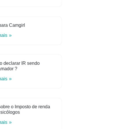
para Camgirl
mais »
o declarar IR sendo
amador ?
mais »
obre o Imposto de renda
sicólogos
mais »