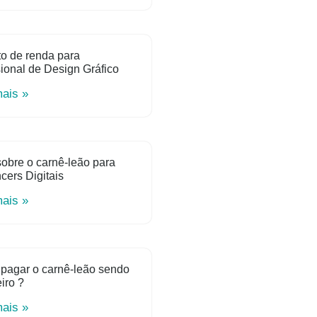
o de renda para
sional de Design Gráfico
mais »
obre o carnê-leão para
ncers Digitais
mais »
pagar o carnê-leão sendo
iro ?
mais »