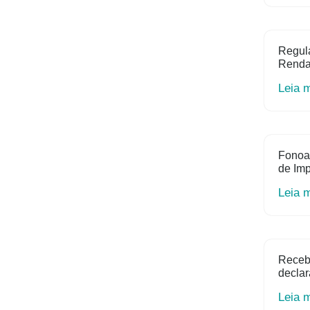
Regula
Renda 
Leia 
Fonoa
de Im
Leia 
Receb
declar
Leia 