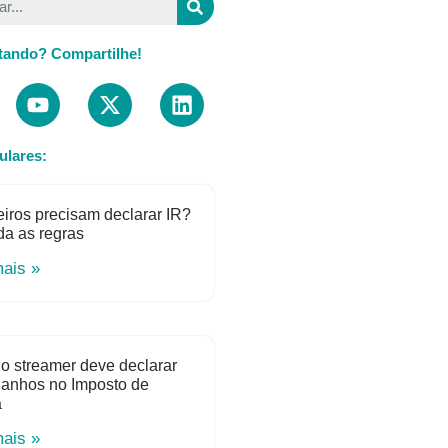
tando? Compartilhe!
ulares:
iros precisam declarar IR?
a as regras
mais »
o streamer deve declarar
ganhos no Imposto de
a
mais »