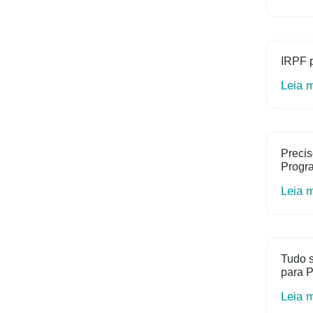
IRPF 
Leia 
Precis
Progr
Leia 
Tudo s
para P
Leia 