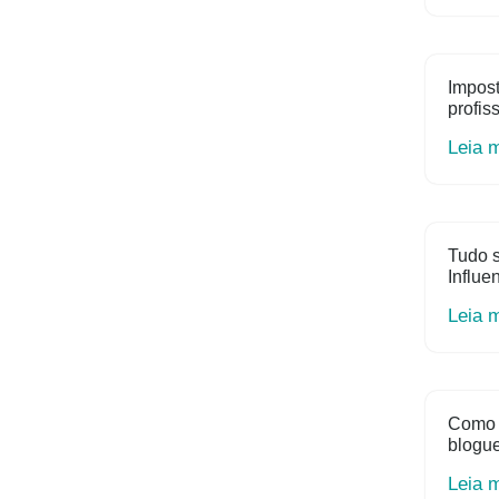
Impost
profis
Leia 
Tudo s
Influe
Leia 
Como 
blogue
Leia 