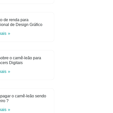
o de renda para
sional de Design Gráfico
mais »
obre o carnê-leão para
ncers Digitais
mais »
pagar o carnê-leão sendo
iro ?
mais »