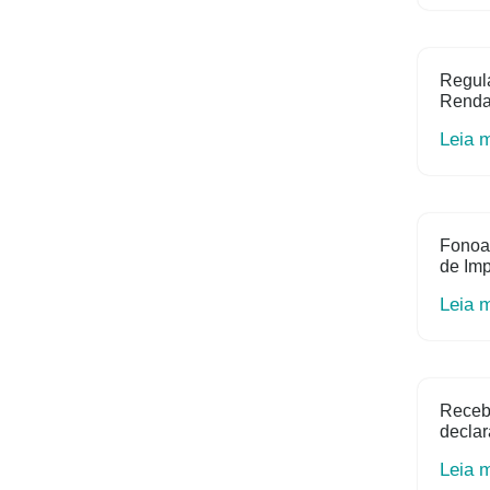
Regula
Renda 
Leia 
Fonoa
de Im
Leia 
Receb
declar
Leia 