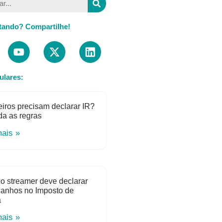
tando? Compartilhe!
ulares:
iros precisam declarar IR?
a as regras
mais »
o streamer deve declarar
ganhos no Imposto de
a
mais »