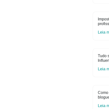
Impost
profis
Leia 
Tudo s
Influe
Leia 
Como 
blogue
Leia 