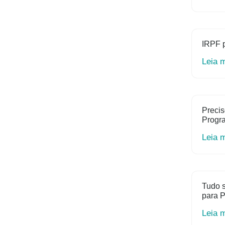
IRPF 
Leia 
Precis
Progr
Leia 
Tudo s
para P
Leia 