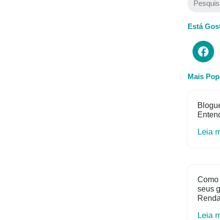
Está Gos
Mais Pop
Blogue
Entend
Leia 
Como 
seus 
Rend
Leia 