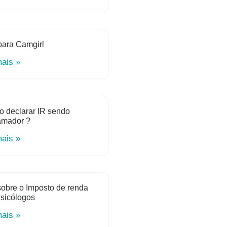
para Camgirl
mais »
o declarar IR sendo
amador ?
mais »
obre o Imposto de renda
sicólogos
mais »