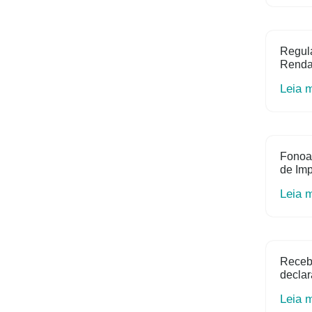
Regula
Renda 
Leia 
Fonoa
de Im
Leia 
Receb
declar
Leia 