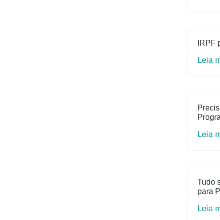
IRPF 
Leia 
Precis
Progr
Leia 
Tudo s
para P
Leia 