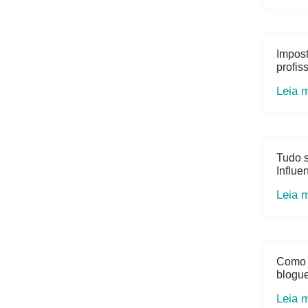
Impost
profis
Leia 
Tudo s
Influe
Leia 
Como 
blogue
Leia 