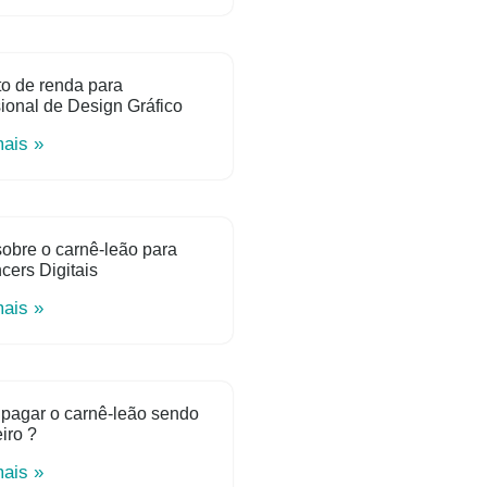
o de renda para
sional de Design Gráfico
mais »
obre o carnê-leão para
ncers Digitais
mais »
pagar o carnê-leão sendo
iro ?
mais »