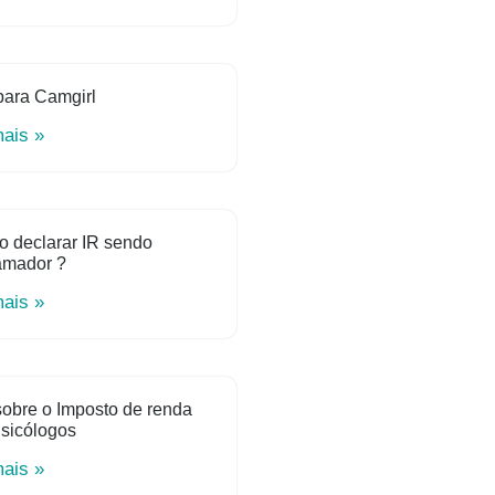
para Camgirl
mais »
o declarar IR sendo
amador ?
mais »
obre o Imposto de renda
sicólogos
mais »