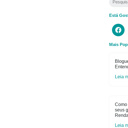
Está Gos
Mais Pop
Blogue
Entend
Leia 
Como 
seus 
Rend
Leia 