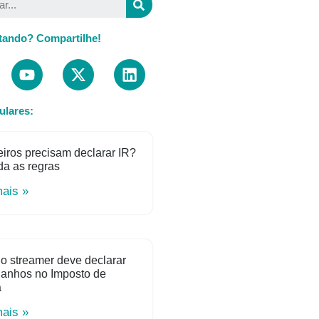
tando? Compartilhe!
ulares:
iros precisam declarar IR?
a as regras
mais »
o streamer deve declarar
ganhos no Imposto de
a
mais »