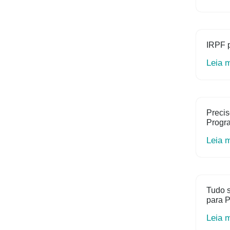
IRPF 
Leia 
Precis
Progr
Leia 
Tudo s
para P
Leia 