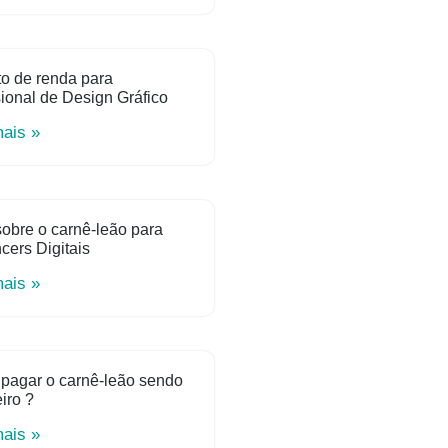
o de renda para
sional de Design Gráfico
mais »
obre o carnê-leão para
ncers Digitais
mais »
pagar o carnê-leão sendo
iro ?
mais »