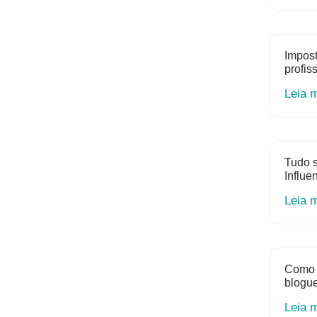
Impost
profis
Leia 
Tudo s
Influe
Leia 
Como 
blogue
Leia 