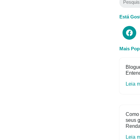
Está Gos
Mais Pop
Blogue
Entend
Leia 
Como 
seus 
Rend
Leia 