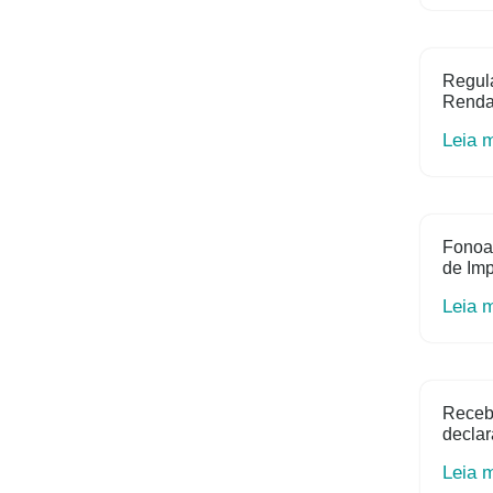
Regula
Renda 
Leia 
Fonoa
de Im
Leia 
Receb
declar
Leia 