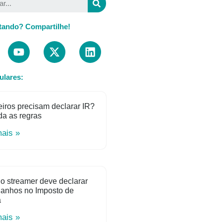
tando? Compartilhe!
ulares:
iros precisam declarar IR?
a as regras
mais »
o streamer deve declarar
ganhos no Imposto de
a
mais »