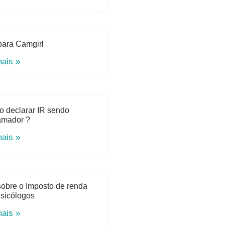
para Camgirl
mais »
o declarar IR sendo
amador ?
mais »
obre o Imposto de renda
sicólogos
mais »