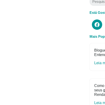
Está Gos
Mais Pop
Blogue
Entend
Leia 
Como 
seus 
Rend
Leia 