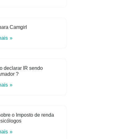
para Camgirl
mais »
o declarar IR sendo
amador ?
mais »
obre o Imposto de renda
sicólogos
mais »