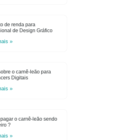
o de renda para
sional de Design Gráfico
mais »
obre o carnê-leão para
ncers Digitais
mais »
pagar o carnê-leão sendo
iro ?
mais »