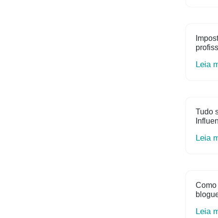
Impost
profis
Leia 
Tudo s
Influe
Leia 
Como 
blogue
Leia 