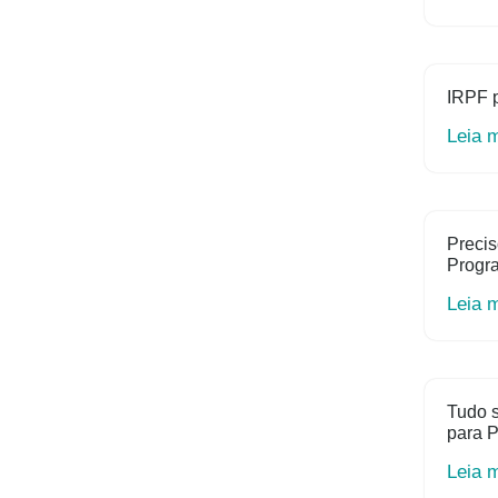
IRPF 
Leia 
Precis
Progr
Leia 
Tudo s
para P
Leia 