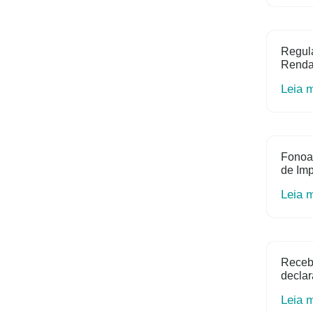
Regula
Renda 
Leia 
Fonoa
de Im
Leia 
Receb
declar
Leia 