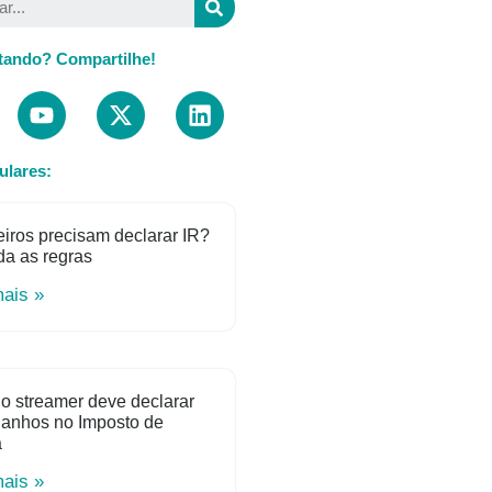
tando? Compartilhe!
ulares:
iros precisam declarar IR?
a as regras
mais »
o streamer deve declarar
ganhos no Imposto de
a
mais »